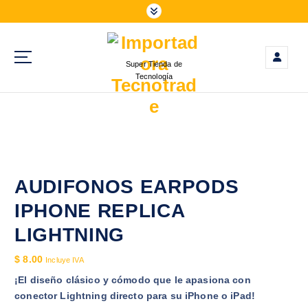
S
a
l
t
Super Tienda de
a
Tecnología
r
a
l
c
o
n
t
AUDIFONOS EARPODS
e
IPHONE REPLICA
n
i
LIGHTNING
d
$
8.00
o
Incluye IVA
¡El diseño clásico y cómodo que le apasiona con
conector Lightning directo para su iPhone o iPad!