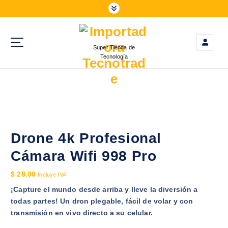
S
a
l
t
Super Tienda de
a
Tecnología
r
a
l
c
o
n
t
Drone 4k Profesional
e
Cámara Wifi 998 Pro
n
i
$
28.00
Incluye IVA
d
¡Capture el mundo desde arriba y lleve la diversión a
o
todas partes! Un dron plegable, fácil de volar y con
transmisión en vivo directo a su celular.