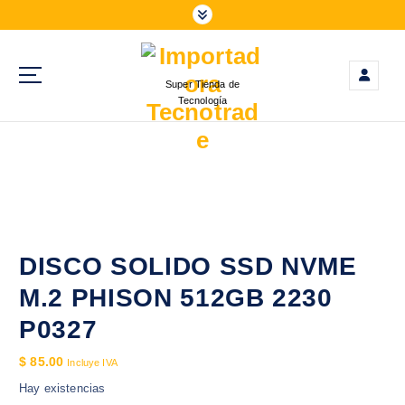
S
a
l
t
Super Tienda de
a
Tecnología
r
a
l
c
o
n
t
e
DISCO SOLIDO SSD NVME
n
M.2 PHISON 512GB 2230
i
d
P0327
o
$
85.00
Incluye IVA
Hay existencias