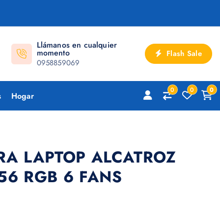
Llámanos en cualquier
momento
Flash Sale
0958859069
0
0
0
s
Hogar
RA LAPTOP ALCATROZ
56 RGB 6 FANS