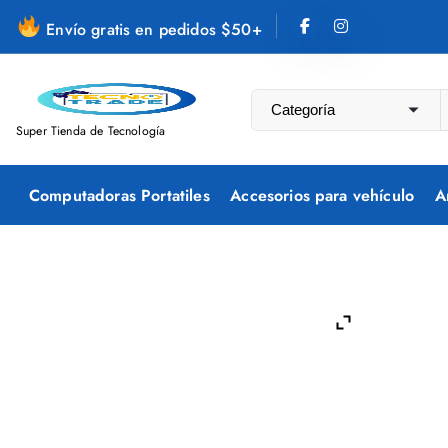
S
Envío gratis en pedidos $50+
a
l
t
a
Super Tienda de Tecnología
r
a
Computadoras Portatiles
Accesorios para vehículo
A
l
c
o
n
t
e
n
i
d
o