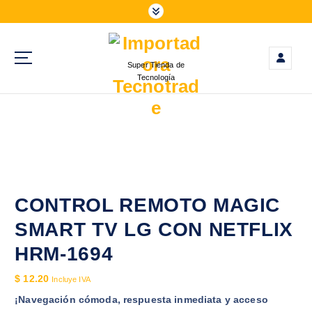
S
a
l
t
Super Tienda de
a
Tecnología
r
a
l
c
o
n
t
e
CONTROL REMOTO MAGIC
n
SMART TV LG CON NETFLIX
i
d
HRM-1694
o
$
12.20
Incluye IVA
¡Navegación cómoda, respuesta inmediata y acceso