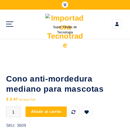
S
a
l
t
Super Tienda de
a
Tecnología
r
a
l
c
o
n
t
Cono anti-mordedura
e
mediano para mascotas
n
i
$
3.47
Incluye IVA
d
Cono anti-mordedura mediano para mascotas cantidad
o
Añadir al carrito
SKU:
3609