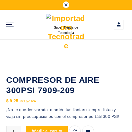
S
a
l
t
Super Tienda de
a
Tecnología
r
a
l
c
o
n
t
COMPRESOR DE AIRE
e
300PSI 7909-209
n
i
$
9.25
Incluye IVA
d
¡No te quedes varado: mantén tus llantas siempre listas y
o
viaja sin preocupaciones con el compresor portátil 300 PSI!
COMPRESOR DE AIRE 300PSI 7909-209 cantidad
Añadir al carrito