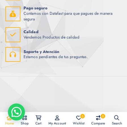
Pago seguro
Contamos con Datafast para que pagues de manera
segura
Calidad
Vendemos Productos de calidad
Soporte y Atención
Estamos pendientes de tus preguntas.
0
0
Copyright © 2026 Importadora Tecnotrade
Home
Shop
Cart
My Account
Wishlist
Compare
Search