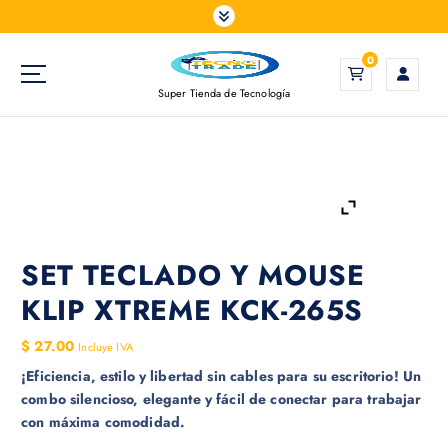
S
a
l
0
t
Super Tienda de Tecnología
a
r
a
l
c
o
n
t
SET TECLADO Y MOUSE
e
KLIP XTREME KCK-265S
n
i
$
27.00
Incluye IVA
d
¡Eficiencia, estilo y libertad sin cables para su escritorio! Un
o
combo silencioso, elegante y fácil de conectar para trabajar
con máxima comodidad.