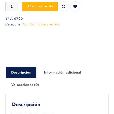
SET TECLADO Y MOUSE KLIP XTREME KCK-265S cantidad
Añadir al carrito
SKU:
6766
Categoría:
Combo mouse y teclado
Descripción
Información adicional
Valoraciones (0)
Descripción