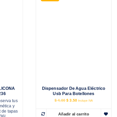
ILICONA
Dispensador De Agua Eléctrico
236
Usb Para Botellones
E
E
nserva tus
$
4.00
$
3.50
Incluye IVA
l
l
mética y
p
p
t de tapas
r
r
Añadir al carrito
36!