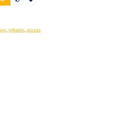
hon
,
inflable
,
plazas