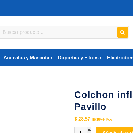
Animales y Mascotas
Deportes y Fitness
Electrodom
Colchon inf
Pavillo
$
28.57
Incluye IVA
Colchon inflable de 2 plaz
Añadir al carr