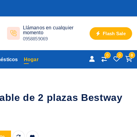
Llámanos en cualquier
momento
Flash Sale
0958859069
0
0
0
ésticos
Hogar
lable de 2 plazas Bestway
as Bestway Pavillo cantidad
ito