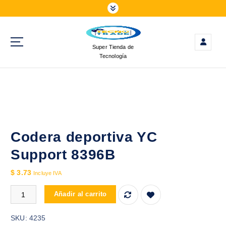
S
a
l
t
Super Tienda de
a
Tecnología
r
a
l
c
o
n
t
Codera deportiva YC
e
Support 8396B
n
i
$
3.73
Incluye IVA
d
Codera deportiva YC Support 8396B cantidad
o
Añadir al carrito
SKU:
4235