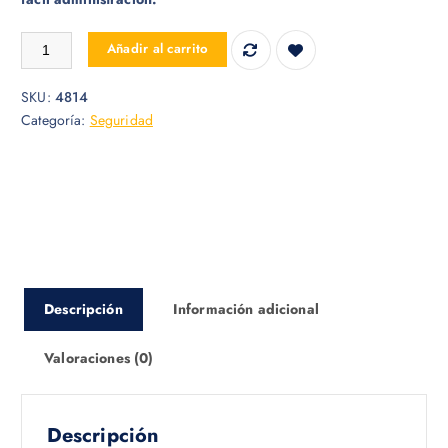
CERRADURA NEXXT HOME NHSD100 SMART WIFI DOORLOCK BLAC
Añadir al carrito
SKU:
4814
Categoría:
Seguridad
Descripción
Información adicional
Valoraciones (0)
Descripción