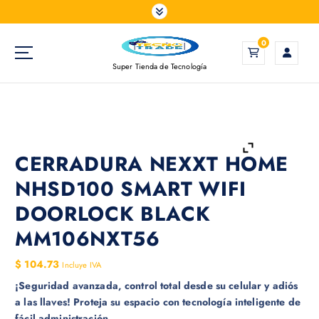
S
a
l
0
t
Super Tienda de Tecnología
a
r
a
l
c
o
CERRADURA NEXXT HOME
n
NHSD100 SMART WIFI
t
e
DOORLOCK BLACK
n
MM106NXT56
i
d
$
104.73
Incluye IVA
o
¡Seguridad avanzada, control total desde su celular y adiós
a las llaves! Proteja su espacio con tecnología inteligente de
fácil administración.