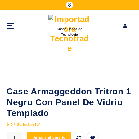
S
a
l
t
Super Tienda de
a
Tecnología
r
a
l
c
o
n
t
e
Case Armaggeddon Tritron 1
n
Negro Con Panel De Vidrio
i
d
Templado
o
$
57.00
Incluye IVA
Case Armaggeddon Tritron 1 Negro Con Panel De Vidrio Templad
Añadir al carrito