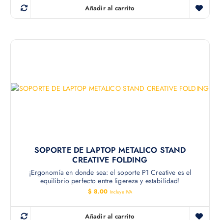
r
r
Añadir al carrito
e
e
c
c
i
i
o
o
o
a
r
c
i
t
g
u
i
a
n
l
a
e
l
s
e
:
r
$
a
:
1
$
5
.
1
0
SOPORTE DE LAPTOP METALICO STAND
8
0
CREATIVE FOLDING
.
.
6
¡Ergonomía en donde sea: el soporte P1 Creative es el
3
equilibrio perfecto entre ligereza y estabilidad!
.
$
8.00
Incluye IVA
Añadir al carrito