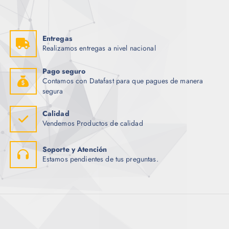
n
l
a
e
l
s
e
:
r
$
Entregas
a
Realizamos entregas a nivel nacional
:
2
$
0
.
Pago seguro
2
0
Contamos con Datafast para que pagues de manera
1
0
.
.
segura
1
1
.
Calidad
Vendemos Productos de calidad
Soporte y Atención
Estamos pendientes de tus preguntas.