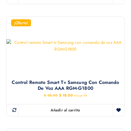
¡Oferta!
Control Remoto Smart Tv Samsung Con Comando
De Voz AAA RGM-G1800
E
E
$
36.80
$
18.00
Incluye IVA
l
l
p
p
r
r
Añadir al carrito
e
e
c
c
i
i
o
o
o
a