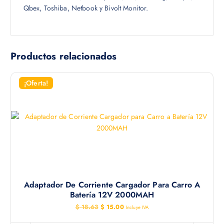
Qbex, Toshiba, Netbook y Bivolt Monitor.
Productos relacionados
¡Oferta!
Adaptador De Corriente Cargador Para Carro A
Batería 12V 2000MAH
E
E
$
18.63
$
15.00
Incluye IVA
l
l
p
p