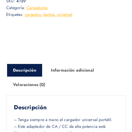
SKU:
4159
i
i
Categoría:
Cargadores
o
o
Etiquetas:
cargador
,
laptop
,
universal
o
a
r
c
i
t
g
u
i
a
n
l
a
e
l
s
Descripción
Información adicional
e
:
r
$
Valoraciones (0)
a
:
1
$
0
.
Descripción
1
0
4
1
– Tenga siempre a mano el cargador universal portátil.
.
.
– Este adaptador de CA / CC de alta potencia está