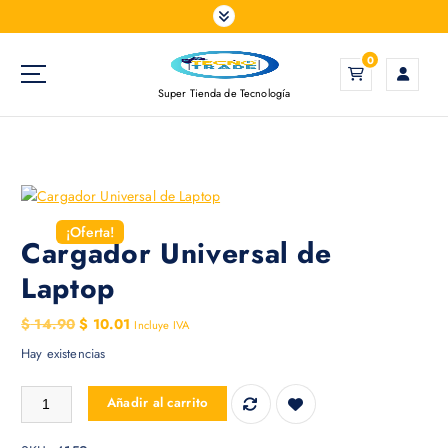
S
a
l
0
t
Super Tienda de Tecnología
a
r
a
l
c
o
¡Oferta!
n
Cargador Universal de
t
Laptop
e
n
E
E
$
14.90
$
10.01
Incluye IVA
i
l
l
Hay existencias
d
p
p
o
r
r
Cargador Universal de Laptop cantidad
Añadir al carrito
e
e
c
c