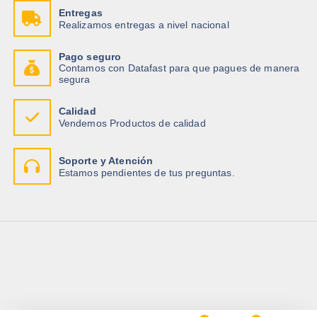
r
$
Entregas
a
Realizamos entregas a nivel nacional
:
2
$
0
.
Pago seguro
2
0
Contamos con Datafast para que pagues de manera
1
0
segura
.
.
1
1
Calidad
.
Vendemos Productos de calidad
Soporte y Atención
Estamos pendientes de tus preguntas.