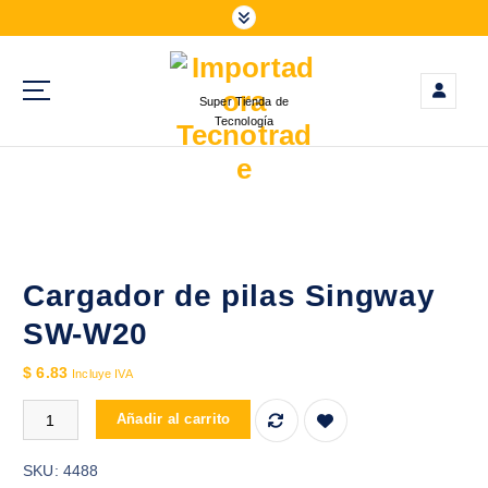
S
a
l
t
Super Tienda de
a
Tecnología
r
a
l
c
o
n
t
Cargador de pilas Singway
e
SW-W20
n
i
$
6.83
Incluye IVA
d
Cargador de pilas Singway SW-W20 cantidad
o
Añadir al carrito
SKU:
4488