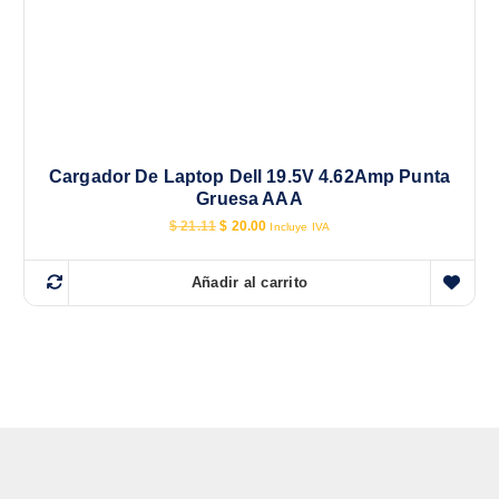
Cargador De Laptop Dell 19.5V 4.62Amp Punta
Gruesa AAA
E
E
$
21.11
$
20.00
Incluye IVA
l
l
p
p
r
r
Añadir al carrito
e
e
c
c
i
i
o
o
o
a
r
c
i
t
g
u
i
a
n
l
a
e
l
s
e
: