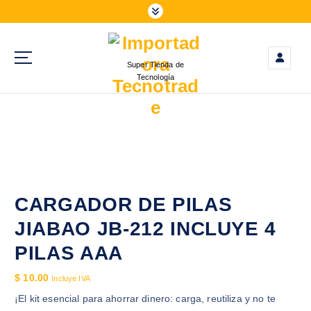
S
a
l
t
Super Tienda de
a
Tecnología
r
a
l
c
o
n
t
e
CARGADOR DE PILAS
n
JIABAO JB-212 INCLUYE 4
i
d
PILAS AAA
o
$
10.00
Incluye IVA
¡El kit esencial para ahorrar dinero: carga, reutiliza y no te