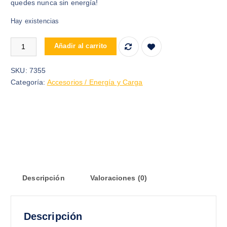
quedes nunca sin energía!
Hay existencias
CARGADOR DE PILAS JIABAO JB-212 INCLUYE 4 PILAS AAA can
Añadir al carrito
SKU:
7355
Categoría:
Accesorios / Energía y Carga
Descripción
Valoraciones (0)
Descripción