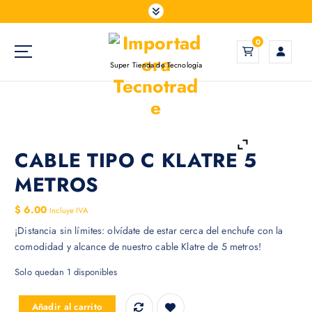
S
a
l
0
t
Super Tienda de Tecnología
a
r
a
l
c
o
CABLE TIPO C KLATRE 5
n
METROS
t
e
$
6.00
Incluye IVA
n
¡Distancia sin límites: olvídate de estar cerca del enchufe con la
i
comodidad y alcance de nuestro cable Klatre de 5 metros!
d
o
Solo quedan 1 disponibles
CABLE TIPO C KLATRE 5 METROS cantidad
Añadir al carrito