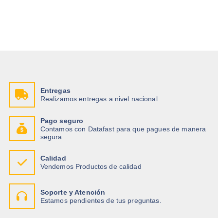
i
i
o
o
o
a
r
c
i
t
g
u
i
a
n
l
a
e
l
s
e
:
r
$
Entregas
a
Realizamos entregas a nivel nacional
:
8
$
.
0
Pago seguro
8
0
Contamos con Datafast para que pagues de manera
.
.
segura
2
1
.
Calidad
Vendemos Productos de calidad
Soporte y Atención
Estamos pendientes de tus preguntas.