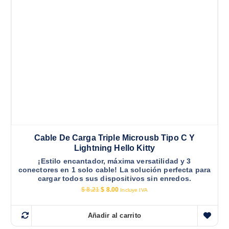
Cable De Carga Triple Microusb Tipo C Y
Lightning Hello Kitty
¡Estilo encantador, máxima versatilidad y 3
conectores en 1 solo cable! La solución perfecta para
cargar todos sus dispositivos sin enredos.
E
E
$
8.21
$
8.00
Incluye IVA
l
l
p
p
r
r
Añadir al carrito
e
e
c
c