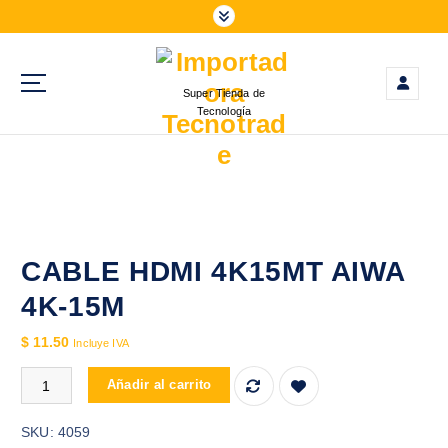
S
a
l
t
Super Tienda de
a
Tecnología
r
a
l
c
o
n
t
CABLE HDMI 4K15MT AIWA
e
4K-15M
n
i
$
11.50
Incluye IVA
d
CABLE HDMI 4K15MT AIWA 4K-15M cantidad
o
Añadir al carrito
SKU:
4059