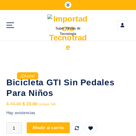
S
a
l
t
Super Tienda de
a
Tecnología
r
a
l
c
o
n
¡Oferta!
t
Bicicleta GTI Sin Pedales
e
Para Niños
n
i
E
E
$
45.95
$
23.00
Incluye IVA
d
l
l
Hay existencias
o
p
p
r
r
Bicicleta GTI Sin Pedales Para Niños cantidad
Añadir al carrito
e
e