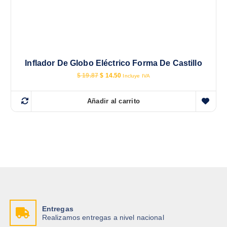
Inflador De Globo Eléctrico Forma De Castillo
E
E
$
19.87
$
14.50
Incluye IVA
l
l
p
p
r
r
Añadir al carrito
e
e
c
c
i
i
o
o
o
a
r
c
i
t
g
u
i
a
n
l
a
e
l
s
e
:
r
$
Entregas
a
Realizamos entregas a nivel nacional
:
1
$
4