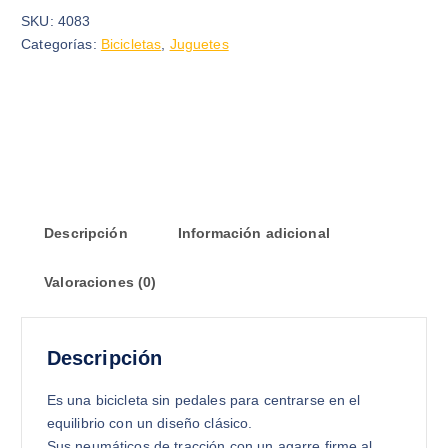
c
c
SKU:
4083
i
i
Categorías:
Bicicletas
,
Juguetes
o
o
o
a
r
c
i
t
g
u
i
a
n
l
a
e
Descripción
Información adicional
l
s
e
:
Valoraciones (0)
r
$
a
:
2
$
3
Descripción
.
4
0
Es una bicicleta sin pedales para centrarse en el
5
0
equilibrio con un diseño clásico.
.
.
Sus neumáticos de tracción con un agarre firme al