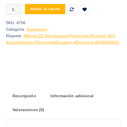
BARRA LUZ LED 9*3W COLOR DORADO AX-BAR9GD cantidad
Añadir al carrito
SKU:
4756
Categoría:
Iluminación
Etiqueta:
#BarraLED #IluminacionProfesional #Eventos #DJ
#LucesDorado #TecnotradeEcuador #Escenario #AXBAR9GD.
Descripción
Información adicional
Valoraciones (0)