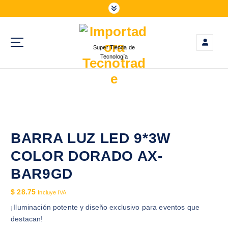
S
a
l
t
Super Tienda de
a
Tecnología
r
a
l
c
o
n
t
BARRA LUZ LED 9*3W
e
COLOR DORADO AX-
n
i
BAR9GD
d
$
28.75
o
Incluye IVA
¡Iluminación potente y diseño exclusivo para eventos que
destacan!