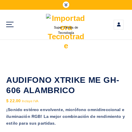
S
a
l
t
Super Tienda de
a
Tecnología
r
a
l
c
o
n
t
AUDIFONO XTRIKE ME GH-
e
606 ALAMBRICO
n
i
$
22.00
Incluye IVA
d
¡Sonido estéreo envolvente, micrófono omnidireccional e
o
iluminación RGB! La mejor combinación de rendimiento y
estilo para sus partidas.