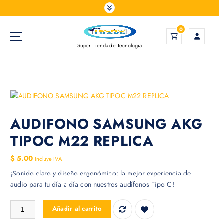
S
a
l
0
t
Super Tienda de Tecnología
a
r
a
l
c
o
n
AUDIFONO SAMSUNG AKG
t
TIPOC M22 REPLICA
e
n
$
5.00
Incluye IVA
i
¡Sonido claro y diseño ergonómico: la mejor experiencia de
d
audio para tu día a día con nuestros audífonos Tipo C!
o
AUDIFONO SAMSUNG AKG TIPOC M22 REPLICA cantidad
Añadir al carrito