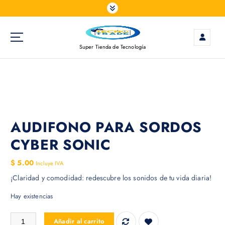
S
a
l
t
Super Tienda de Tecnología
a
r
a
l
c
o
n
AUDIFONO PARA SORDOS
t
CYBER SONIC
e
n
$
5.00
Incluye IVA
i
¡Claridad y comodidad: redescubre los sonidos de tu vida diaria!
d
o
Hay existencias
AUDIFONO PARA SORDOS CYBER SONIC cantidad
Añadir al carrito