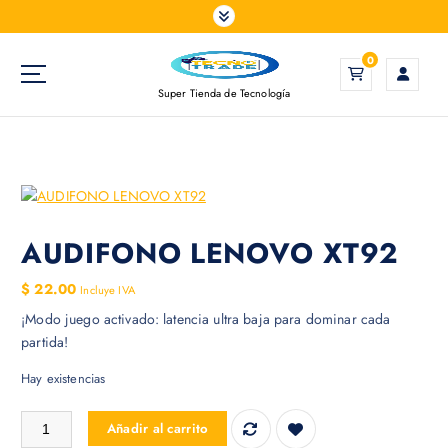
S
a
l
0
t
Super Tienda de Tecnología
a
r
a
l
c
o
n
AUDIFONO LENOVO XT92
t
e
$
22.00
Incluye IVA
n
¡Modo juego activado: latencia ultra baja para dominar cada
i
partida!
d
o
Hay existencias
AUDIFONO LENOVO XT92 cantidad
Añadir al carrito