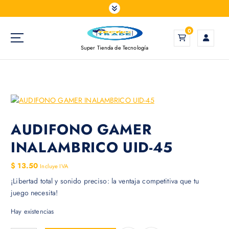
S
a
l
0
t
Super Tienda de Tecnología
a
r
a
l
c
o
n
AUDIFONO GAMER
t
INALAMBRICO UID-45
e
n
$
13.50
Incluye IVA
i
¡Libertad total y sonido preciso: la ventaja competitiva que tu
d
juego necesita!
o
Hay existencias