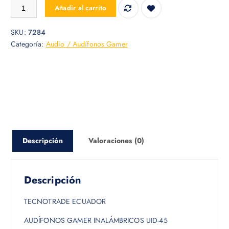
AUDIFONO GAMER INALAMBRICO UID-45 cantidad
Añadir al carrito
SKU:
7284
Categoría:
Audio / Audífonos Gamer
Descripción
Valoraciones (0)
Descripción
TECNOTRADE ECUADOR
AUDÍFONOS GAMER INALÁMBRICOS UID-45