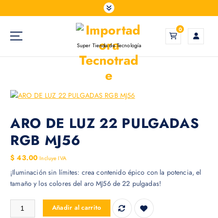
S
a
l
0
t
Super Tienda de Tecnología
a
r
a
l
c
o
n
ARO DE LUZ 22 PULGADAS
t
RGB MJ56
e
n
$
43.00
Incluye IVA
i
¡Iluminación sin límites: crea contenido épico con la potencia, el
d
tamaño y los colores del aro MJ56 de 22 pulgadas!
o
ARO DE LUZ 22 PULGADAS RGB MJ56 cantidad
Añadir al carrito