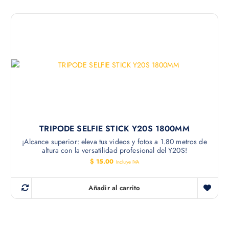
i
i
o
o
o
a
r
c
i
t
g
u
i
a
n
l
a
e
l
s
e
:
r
$
a
:
1
$
8
.
2
0
TRIPODE SELFIE STICK Y20S 1800MM
2
0
.
.
¡Alcance superior: eleva tus videos y fotos a 1.80 metros de
3
altura con la versatilidad profesional del Y20S!
6
.
$
15.00
Incluye IVA
Añadir al carrito