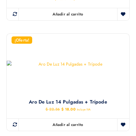
Añadir al carrito
¡Oferta!
Aro De Luz 14 Pulgadas + Trípode
E
E
$
22.36
$
18.00
Incluye IVA
l
l
p
p
r
r
Añadir al carrito
e
e
c
c