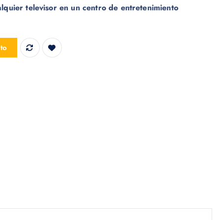
lquier televisor en un centro de entretenimiento
 MAX 2024 cantidad
ito