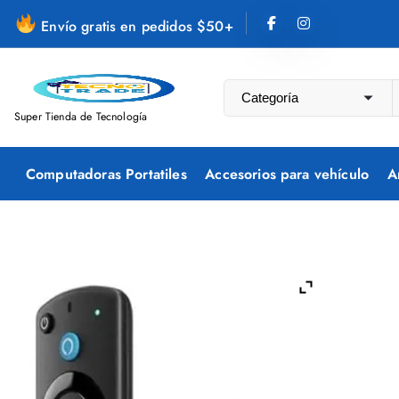
S
Envío gratis en pedidos $50+
a
l
t
a
Super Tienda de Tecnología
r
a
Computadoras Portatiles
Accesorios para vehículo
A
l
c
o
n
t
e
n
i
d
o