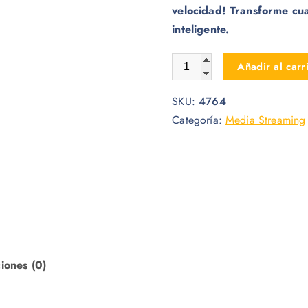
velocidad! Transforme cua
inteligente.
AMAZON FIRE TV STICK 4K
Añadir al carr
SKU:
4764
Categoría:
Media Streaming
iones (0)