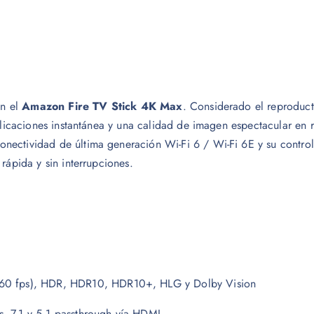
on el
Amazon Fire TV Stick 4K Max
. Considerado el reproduct
aplicaciones instantánea y una calidad de imagen espectacular en
ectividad de última generación Wi-Fi 6 / Wi-Fi 6E y su control 
rápida y sin interrupciones.
 60 fps), HDR, HDR10, HDR10+, HLG y Dolby Vision
, 7.1 y 5.1 passthrough vía HDMI