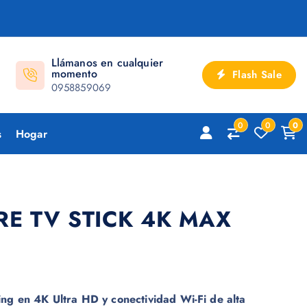
Llámanos en cualquier
momento
Flash Sale
0958859069
0
0
0
s
Hogar
RE TV STICK 4K MAX
ng en 4K Ultra HD y conectividad Wi-Fi de alta