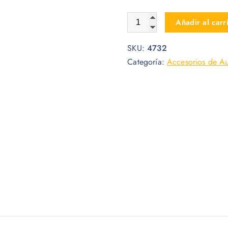
ADAPTADOR ESTEREO BIFU
Añadir al carr
SKU:
4732
Categoría:
Accesorios de A