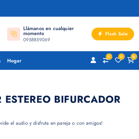
Llámanos en cualquier
momento
Flash Sale
0958859069
0
0
0
s
Hogar
 ESTEREO BIFURCADOR
vide el audio y disfruta en pareja o con amigos!