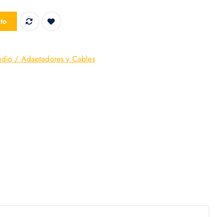
RCADOR cantidad
ito
udio / Adaptadores y Cables