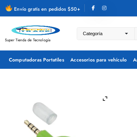
S
Envío gratis en pedidos $50+
a
l
t
a
Super Tienda de Tecnología
r
a
Computadoras Portatiles
Accesorios para vehículo
A
l
c
o
n
t
e
n
i
d
o