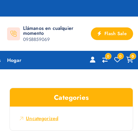
Llámanos en cualquier
momento
Flash Sale
0958859069
0
0
0
s
Hogar
Categories
Uncategorized