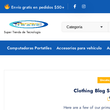
S
Envío gratis en pedidos $50+
a
l
t
a
Super Tienda de Tecnología
r
a
Computadoras Portatiles
Accesorios para vehículo
A
l
c
o
n
t
Uncate
e
n
Clothing Blog S
i
d
Here are a few of our prima
o