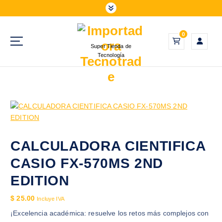
S
a
l
0
t
Super Tienda de
a
Tecnología
r
a
l
c
o
n
t
e
CALCULADORA CIENTIFICA
n
CASIO FX-570MS 2ND
i
d
EDITION
o
$
25.00
Incluye IVA
¡Excelencia académica: resuelve los retos más complejos con