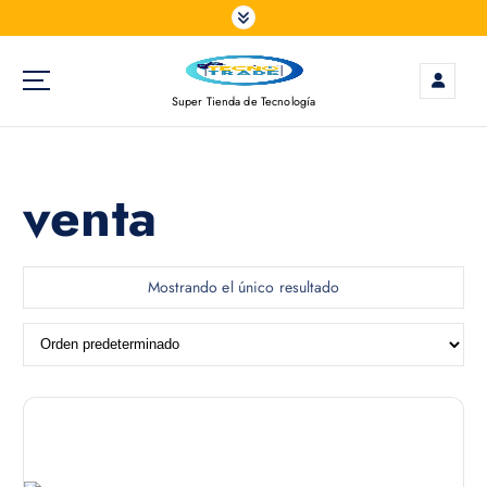
S
a
l
t
Super Tienda de Tecnología
a
r
a
l
venta
c
o
n
t
Mostrando el único resultado
e
n
i
d
o