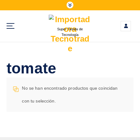
S
a
l
t
Super Tienda de
a
Tecnología
r
a
l
c
tomate
o
n
t
No se han encontrado productos que coincidan
e
n
con tu selección.
i
d
o