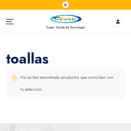
S
a
l
t
Super Tienda de Tecnología
a
r
a
l
toallas
c
o
n
t
No se han encontrado productos que coincidan con
e
tu selección.
n
i
d
o