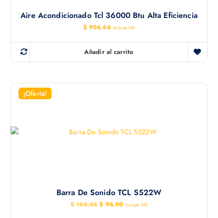
Aire Acondicionado Tcl 36000 Btu Alta Eficiencia
$
906.66
Incluye IVA
Añadir al carrito
¡Oferta!
Barra De Sonido TCL S522W
E
E
$
155.25
$
96.00
Incluye IVA
l
l