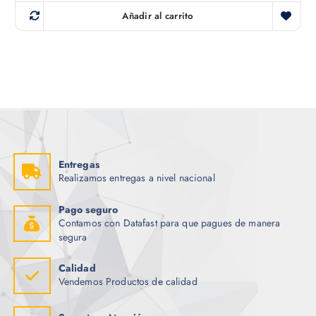
p
p
r
r
Añadir al carrito
e
e
c
c
i
i
o
o
o
a
r
c
i
t
g
u
i
a
n
l
a
e
l
s
e
:
r
$
Entregas
a
Realizamos entregas a nivel nacional
:
9
$
6
.
Pago seguro
1
0
Contamos con Datafast para que pagues de manera
5
0
5
.
segura
.
2
5
Calidad
.
Vendemos Productos de calidad