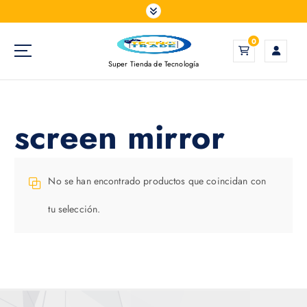
S
a
l
0
t
Super Tienda de Tecnología
a
r
a
l
screen mirror
c
o
n
t
No se han encontrado productos que coincidan con
e
tu selección.
n
i
d
o