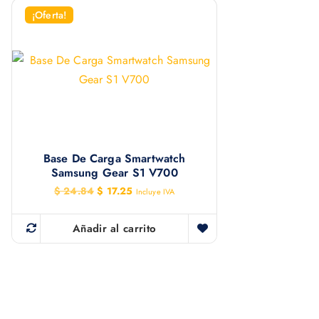
¡Oferta!
Base De Carga Smartwatch
Samsung Gear S1 V700
E
E
$
24.84
$
17.25
Incluye IVA
l
l
p
p
r
r
Añadir al carrito
e
e
c
c
i
i
o
o
o
a
r
c
i
t