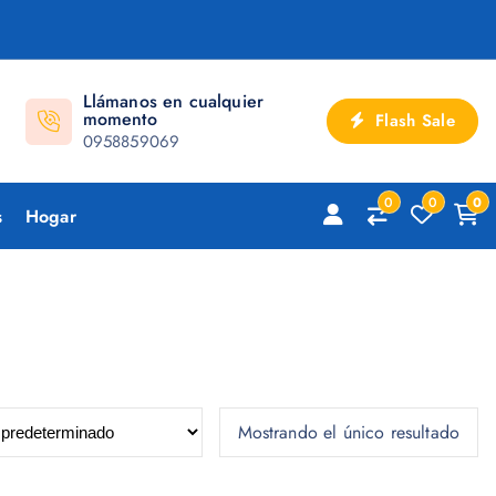
Llámanos en cualquier
momento
Flash Sale
0958859069
0
0
0
s
Hogar
Mostrando el único resultado