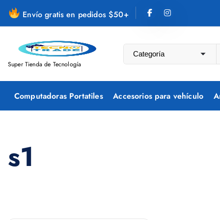
S
Envío gratis en pedidos $50+
a
l
t
a
Super Tienda de Tecnología
r
a
Computadoras Portatiles
Accesorios para vehículo
A
l
c
o
n
s1
t
e
n
i
d
o