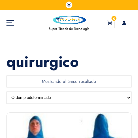
S
a
l
0
t
Super Tienda de Tecnología
a
r
a
l
quirurgico
c
o
n
t
Mostrando el único resultado
e
n
i
d
o