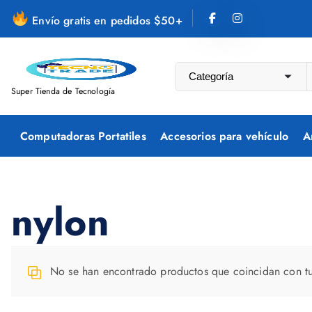
S
Envío gratis en pedidos $50+
a
l
t
a
Super Tienda de Tecnología
r
a
Computadoras Portatiles
Accesorios para vehículo
A
l
c
o
n
nylon
t
e
n
No se han encontrado productos que coincidan con tu
i
d
o