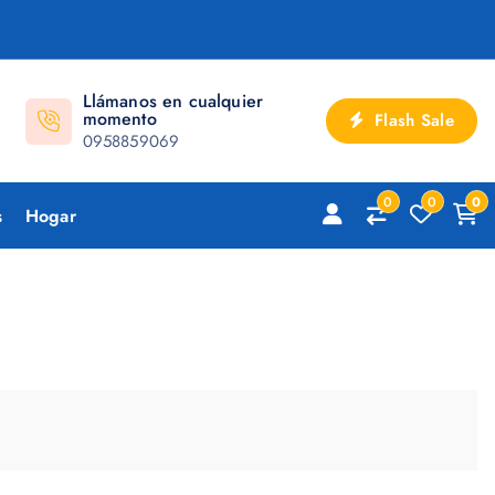
Llámanos en cualquier
momento
Flash Sale
0958859069
0
0
0
s
Hogar