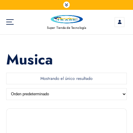
S
a
l
t
Super Tienda de Tecnología
a
r
a
l
Musica
c
o
n
t
Mostrando el único resultado
e
n
i
d
o