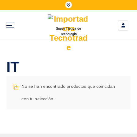
S
a
l
t
Super Tienda de
a
Tecnología
r
a
l
c
IT
o
n
t
No se han encontrado productos que coincidan
e
n
con tu selección.
i
d
o