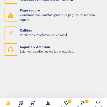
:
4
$
5
.
Pago seguro
4
0
Contamos con Datafast para que pagues de manera
7
0
.
.
segura
2
0
.
Calidad
Vendemos Productos de calidad
Soporte y Atención
Estamos pendientes de tus preguntas.
0
0
Copyright © 2026 Importadora Tecnotrade