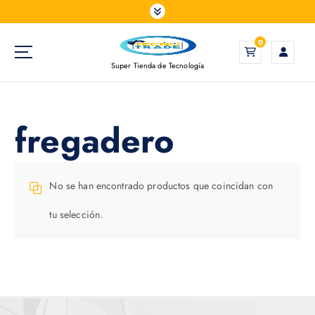
S
a
l
0
t
Super Tienda de Tecnología
a
r
a
l
fregadero
c
o
n
t
No se han encontrado productos que coincidan con
e
tu selección.
n
i
d
o