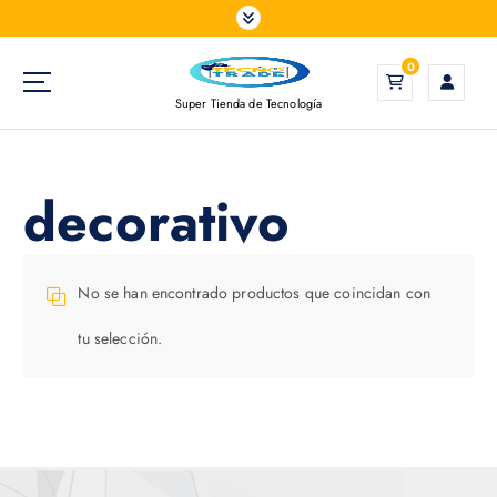
S
a
l
0
t
Super Tienda de Tecnología
a
r
a
l
decorativo
c
o
n
t
No se han encontrado productos que coincidan con
e
tu selección.
n
i
d
o