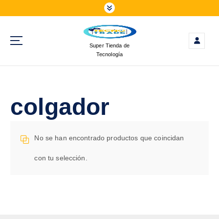
S
a
l
t
Super Tienda de
a
Tecnología
r
a
l
c
colgador
o
n
t
No se han encontrado productos que coincidan
e
n
con tu selección.
i
d
o