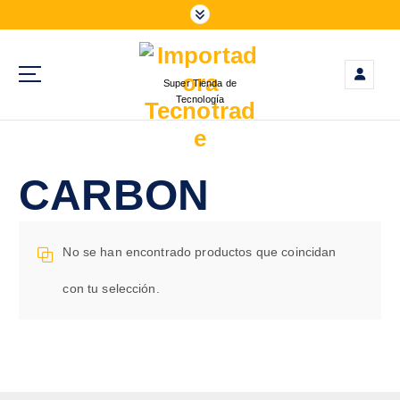
S
a
l
t
Super Tienda de
a
Tecnología
r
a
l
c
CARBON
o
n
t
No se han encontrado productos que coincidan
e
n
con tu selección.
i
d
o