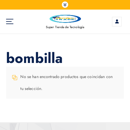
S
a
l
t
Super Tienda de Tecnología
a
r
a
l
bombilla
c
o
n
t
No se han encontrado productos que coincidan con
e
tu selección.
n
i
d
o