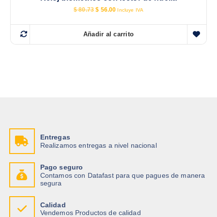
E
E
$
80.73
$
56.00
Incluye IVA
l
l
p
p
r
r
Añadir al carrito
e
e
c
c
i
i
o
o
o
a
r
c
i
t
g
u
i
a
n
l
a
e
l
s
e
:
r
$
Entregas
a
Realizamos entregas a nivel nacional
:
5
$
6
.
Pago seguro
8
0
Contamos con Datafast para que pagues de manera
0
0
segura
.
.
7
3
Calidad
.
Vendemos Productos de calidad