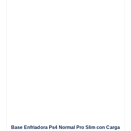
n
l
a
e
l
s
e
:
r
$
a
:
1
$
7
.
2
2
4
5
.
.
8
4
.
Base Enfriadora Ps4 Normal Pro Slim con Carga