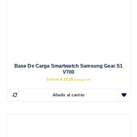
Base De Carga Smartwatch Samsung Gear S1
V700
E
E
$
24.84
$
17.25
Incluye IVA
l
l
p
p
r
r
Añadir al carrito
e
e
c
c
i
i
o
o
o
a
r
c
i
t
g
u
i
a