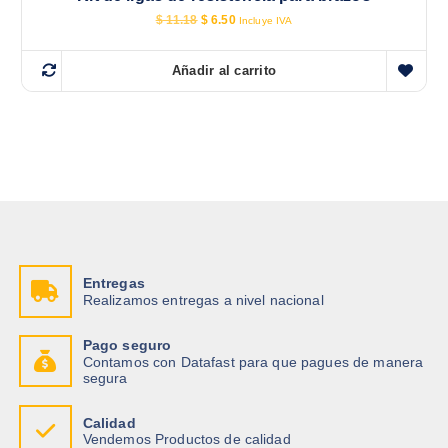
E
E
$
11.18
$
6.50
Incluye IVA
l
l
p
p
r
r
Añadir al carrito
e
e
c
c
i
i
o
o
o
a
r
c
i
t
g
u
i
a
n
l
a
e
l
s
e
:
r
$
Entregas
a
Realizamos entregas a nivel nacional
:
6
$
.
5
Pago seguro
1
0
Contamos con Datafast para que pagues de manera
1
.
segura
.
1
8
Calidad
.
Vendemos Productos de calidad