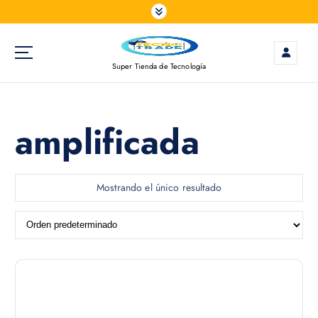
S
a
l
t
Super Tienda de Tecnología
a
r
a
l
amplificada
c
o
n
t
Mostrando el único resultado
e
n
i
d
o