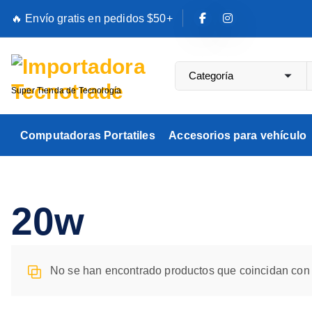
S
🔥 Envío gratis en pedidos $50+
a
l
t
a
Super Tienda de Tecnología
r
a
Computadoras Portatiles
Accesorios para vehículo
l
c
o
n
20w
t
e
n
No se han encontrado productos que coincidan con 
i
d
o