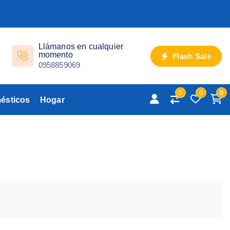
Llámanos en cualquier
momento
Flash Sale
0958859069
0
0
0
ésticos
Hogar